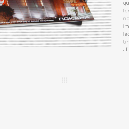
qu
fe
no
im
le
ti
al