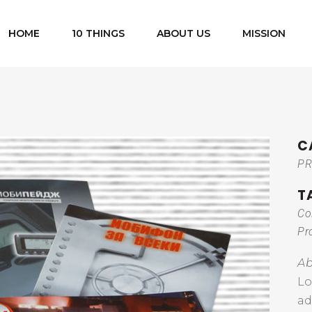
HOME
10 THINGS
ABOUT US
MISSION
C
PR
T
Co
Pr
Ab
Lo
ad