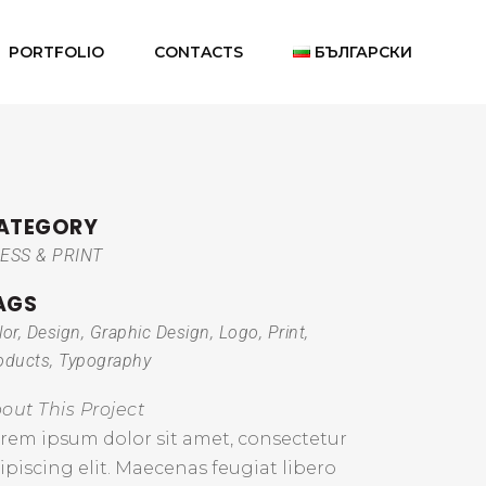
PORTFOLIO
CONTACTS
БЪЛГАРСКИ
ATEGORY
ESS & PRINT
AGS
lor, Design, Graphic Design, Logo, Print,
oducts, Typography
out This Project
rem ipsum dolor sit amet, consectetur
ipiscing elit. Maecenas feugiat libero